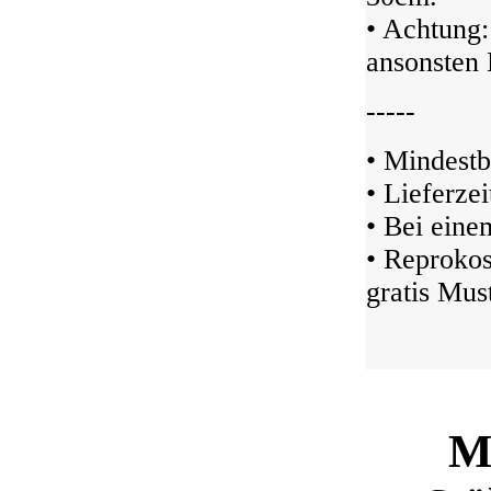
• Achtung:
ansonsten 
-----
• Mindestb
• Lieferze
• Bei ein
• Reprokos
gratis Must
M