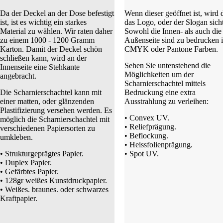
Da der Deckel an der Dose befestigt
Wenn dieser geöffnet ist, wird 
ist, ist es wichtig ein starkes
das Logo, oder der Slogan sicht
Material zu wählen. Wir raten daher
Sowohl die Innen- als auch die
zu einem 1000 - 1200 Gramm
Außenseite sind zu bedrucken 
Karton. Damit der Deckel schön
CMYK oder Pantone Farben.
schließen kann, wird an der
Sehen Sie untenstehend die
Innenseite eine Stehkante
Möglichkeiten um der
angebracht.
Scharnierschachtel mittels
Die Scharnierschachtel kann mit
Bedruckung eine extra
einer matten, oder glänzenden
Ausstrahlung zu verleihen:
Plastifizierung versehen werden. Es
• Convex UV.
möglich die Scharnierschachtel mit
• Reliefprägung.
verschiedenen Papiersorten zu
• Beflockung.
umkleben.
• Heissfolienprägung.
• Strukturgeprägtes Papier.
• Spot UV.
• Duplex Papier.
• Gefärbtes Papier.
• 128gr weißes Kunstdruckpapier.
• Weißes. braunes. oder schwarzes
Kraftpapier.