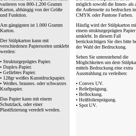
variieren von 800-1.200 Gramm
möglich sowohl die Innen- als 
Karton, abhängig von der Größe
die Außenseite zu bedrucken i
und Funktion.
CMYK oder Pantone Farben.
Am gängigsten ist 1.000 Gramm
Häufig wird der Stülpkarton mi
Karton.
einem strukturgeprägten Papier
umklebt. In diesem Fall
Der Stülpkarton kann mit
berücksichtigen Sie dies bitte b
verschiedenen Papiersorten umklebt
der Wahl der Bedruckung.
werden:
Sehen Sie untenstehend die
• Strukturgeprägtes Papier.
Möglichkeiten um dem Stülpka
• Duplex-Papier.
mittels Bedruckung eine extra
• Gefärbtes Papier.
Ausstrahlung zu verleihen:
• 128gr weißes Kunstdruckpapier.
• Weißes. braunes. oder schwarzes
• Convex UV.
Kraftpapier.
• Reliefprägung.
• Beflockung.
Das Papier kann mit einem
• Heißfolienprägung.
Schutzlack, oder einer
• Spot UV.
Plastifizierung veredelt werden.