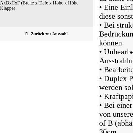
AxBxCxF (Breite x Tiefe x Höhe x Höhe
• Eine Ein
Klappe)
diese sonst
• Bei struk
Bedruckung
Zurück zur Auswahl
können.
• Unbearbe
Ausstrahlu
• Bearbeit
• Duplex P
werden sol
• Kraftpap
• Bei eine
von unser
of B (abhä
30cm.