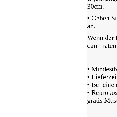
30cm.
• Geben S
an.
Wenn der D
dann raten
-----
• Mindestb
• Lieferze
• Bei ein
• Reprokos
gratis Must