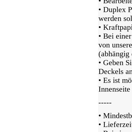
• Bearbeit
• Duplex P
werden sol
• Kraftpap
• Bei eine
von unser
(abhängig 
• Geben Si
Deckels an
• Es ist m
Innenseite 
-----
• Mindestb
• Lieferze